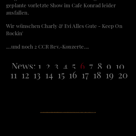
geplante vorletzte Show im Cafe Konrad leider
ausfallen.
Wir wünschen Charly & Evi Alles Gute - Keep On
Rockin'
....und noch 2 CCR Rev.-Konzerte....
News:
1
2
3
4
5
6
7
8
9
10
11
12
13
14
15
16
17
18
19
20