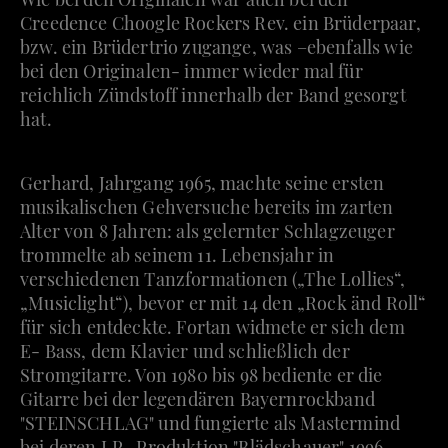
Creedence Choogle Rockers Rev. ein Brüderpaar,
bzw. ein Brüdertrio zugange, was –ebenfalls wie
bei den Originalen- immer wieder mal für
reichlich Zündstoff innerhalb der Band gesorgt
hat.
Gerhard, Jahrgang 1965, machte seine ersten
musikalischen Gehversuche bereits im zarten
Alter von 8 Jahren: als gelernter Schlagzeuger
trommelte ab seinem 11. Lebensjahr in
verschiedenen Tanzformationen („The Lollies“,
„Musiclight“), bevor er mit 14 den „Rock änd Roll“
für sich entdeckte. Fortan widmete er sich dem
E- Bass, dem Klavier und schließlich der
Stromgitarre. Von 1980 bis 98 bediente er die
Gitarre bei der legendären Bayernrockband
"STEINSCHLAG" und fungierte als Mastermind
bei deren LP- Produktion "Blädschauer" 1996.