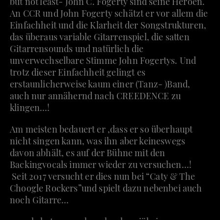
but not least- John C. Fogerty sind seine Heroen.
An CCR und John Fogerty schätzt er vor allem die
Einfachheit und die Klarheit der Songstrukturen,
das überaus variable Gitarrenspiel, die satten
Gitarrensounds und natürlich die
unverwechselbare Stimme John Fogertys. Und
trotz dieser Einfachheit gelingt es
erstaunlicherweise kaum einer (Tanz- )Band,
auch nur annähernd nach CREEDENCE zu
klingen…!
Am meisten bedauert er ,dass er so überhaupt
nicht singen kann, was ihn aber keineswegs
davon abhält, es auf der Bühne mit den
Backingvocals immer wieder zu versuchen…!
Seit 2017 versucht er dies nun bei “Caty & The
Choogle Rockers”und spielt dazu nebenbei auch
noch Gitarre…