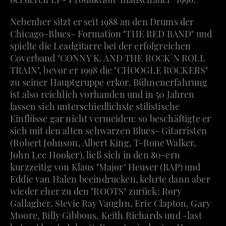
Nebenher sitzt er seit 1988 an den Drums der
Chicago-Blues- Formation "THE RED BAND" und
spielte die Leadgitarre bei der erfolgreichen
Coverband "CONNY K. AND THE ROCK´N ROLL
TRAIN", bevor er 1998 die "CHOOGLE ROCKERS"
zu seiner Hauptgruppe erkor. Bühnenerfahrung
ist also reichlich vorhanden und in 50 Jahren
lassen sich unterschiedlichste stilistische
Einflüsse gar nicht vermeiden: so beschäftigte er
sich mit den alten schwarzen Blues- Gitarristen
(Robert Johnson, Albert King, T-Bone Walker,
John Lee Hooker), ließ sich in den 80-ern
kurzzeitig von Klaus "Major" Heuser (BAP) und
Eddie van Halen beeindrucken, kehrte dann aber
wieder eher zu den "ROOTS" zurück: Rory
Gallagher, Stevie Ray Vaughn, Eric Clapton, Gary
Moore, Billy Gibbons, Keith Richards und -last