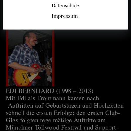
Datenschutz
Impressum
EDI BERNHARD (1998 – 2013)
Mit Edi als Frontmann kamen nach
Auftritten auf Geburtstagen und Hochzeiten
schnell die ersten Erfolge: den ersten Club-
Gigs folgten regelmäßige Auftritte am
Münchner Tollwood-Festival und Support-